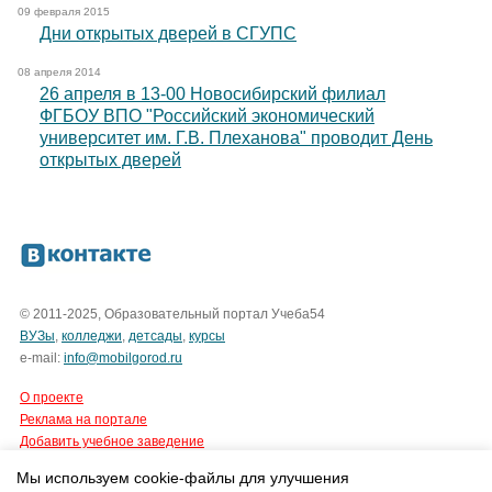
09 февраля 2015
Дни открытых дверей в СГУПС
08 апреля 2014
26 апреля в 13-00 Новосибирский филиал
ФГБОУ ВПО "Российский экономический
университет им. Г.В. Плеханова" проводит День
открытых дверей
© 2011-2025, Образовательный портал Учеба54
ВУЗы
,
колледжи
,
детсады
,
курсы
e-mail:
info@mobilgorod.ru
О проекте
Реклама на портале
Добавить учебное заведение
Мы используем cookie-файлы для улучшения
Все права защищены.