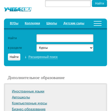
ВУЗы
Колледжи
Школы
Детские сады
Детские лагеря
Курсы
Найти
Добавить уч. заведение
Предложить новость
в разделе
Рейтинги
Расширенный поиск
ЕГЭ
Семинары
Дополнительное образование
Актуальные статьи
Образовательный кредит
Иностранные языки
Автошколы
Компьютерные курсы
Бизнес-образование