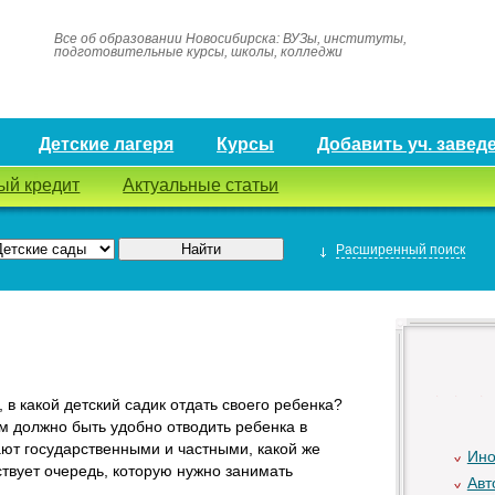
Все об образовании Новосибирска: ВУЗы, институты,
подготовительные курсы, школы, колледжи
Детские лагеря
Курсы
Добавить уч. завед
ый кредит
Актуальные статьи
Расширенный поиск
в какой детский садик отдать своего ребенка?
м должно быть удобно отводить ребенка в
ают государственными и частными, какой же
Ино
ствует очередь, которую нужно занимать
Авт