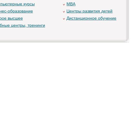
пьютерные курсы
MBA
нес-образование
Центры развития детей
рое высшее
Дистанционное обучение
бные центры, тренинги