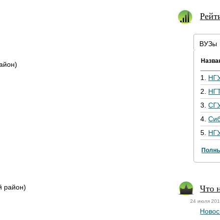
Рейт
ВУЗы
Назва
айон)
1.
НГ
2.
НГ
3.
СГ
4.
Си
5.
НГ
Полны
Что 
 район)
24 июля 20
Новос