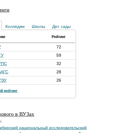
инги
Колледжи
Школы
Дет. сады
ние
Рейтинг
У
72
ТУ
59
УПС
32
бАГС
28
УЭУ
26
й рейтинг
нового в ВУЗах
18
ибирский национальный исследовательский