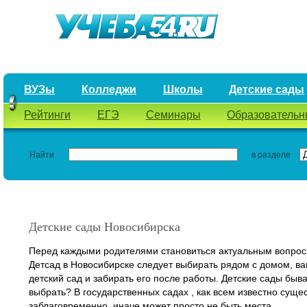
ВУЗы
Колледжи
Школы
Детские сады
Рейтинги
ЕГЭ
Семинары
Образовательн
Найти
в разделе
Детские сады Новосибирска
Перед каждыми родителями становиться актуальным вопрос, 
Детсад в Новосибирске следует выбирать рядом с домом, ва
детский сад и забирать его после работы. Детские сады быв
выбрать? В государственных садах , как всем известно суще
заблаговременно, иначе может просто не быть места.