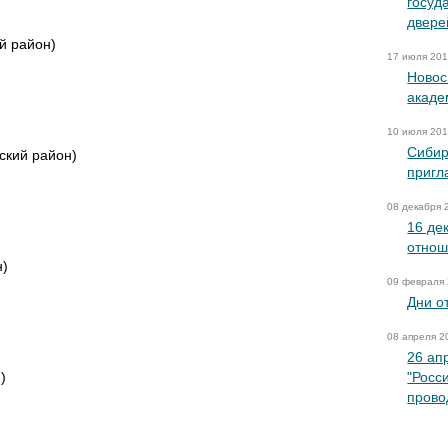
госуд
двере
й район)
17 июля 20
Новос
акаде
10 июля 20
Сибир
кий район)
пригл
08 декабря 
16 де
отнош
н)
09 февраля
Дни о
08 апреля 2
26 ап
)
"Росс
прово