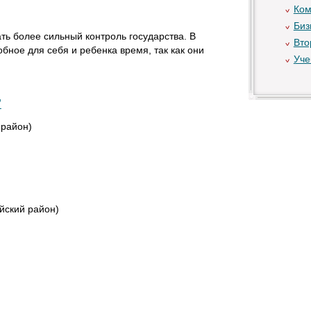
Ком
Биз
ь более сильный контроль государства. В
Вто
бное для себя и ребенка время, так как они
Уче
"
район)
йский район)