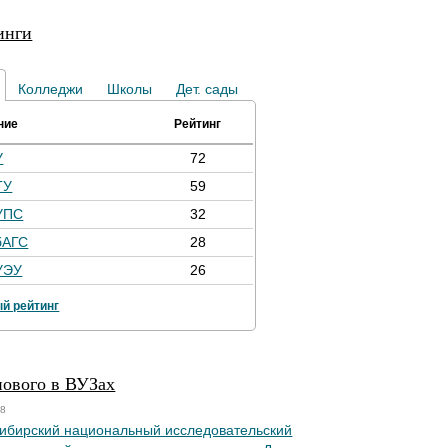
инги
Колледжи
Школы
Дет. сады
ние
Рейтинг
У
72
ТУ
59
УПС
32
бАГС
28
УЭУ
26
й рейтинг
нового в ВУЗах
18
ибирский национальный исследовательский