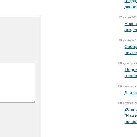
госуд
двере
17 июля 20
Новос
акаде
10 июля 20
Сибир
пригл
08 декабря 
16 де
отнош
09 февраля
Дни о
08 апреля 2
26 ап
"Росс
прово