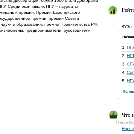
атские диссертации, более 1600 стали докторами
НГУ. Среди окончивших НГУ – лауреаты
Рейт
медаль и премия, Премия Европейского
Государственной премий, премий Совета
науки и образования, премий Правительства РФ,
ВУЗы
бизнесмены, предприниматели, руководители
.
Назва
1.
НГ
2.
НГ
3.
СГ
4.
Си
5.
НГ
Полны
Что 
24 июля 20
Новос