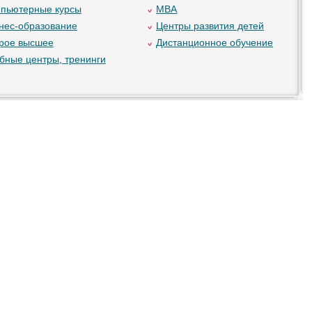
пьютерные курсы
MBA
нес-образование
Центры развития детей
рое высшее
Дистанционное обучение
бные центры, тренинги