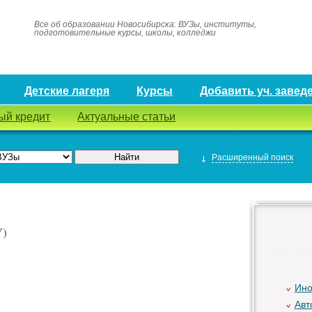
Все об образовании Новосибирска: ВУЗы, институты,
подготовительные курсы, школы, колледжи
Детские лагеря
Курсы
Добавить уч. завед
ый кредит
Актуальные статьи
Расширенный поиск
У)
Ино
Авт