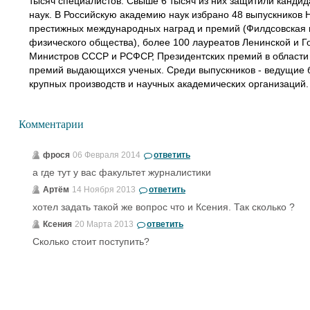
тысяч специалистов. Свыше 6 тысяч из них защитили кандид
наук. В Российскую академию наук избрано 48 выпускников 
престижных международных наград и премий (Филдсовская 
физического общества), более 100 лауреатов Ленинской и 
Министров СССР и РСФСР, Президентских премий в области 
премий выдающихся ученых. Среди выпускников - ведущие 
крупных производств и научных академических организаций
Комментарии
фрося
06 Февраля 2014
ответить
а где тут у вас факультет журналистики
Артём
14 Ноября 2013
ответить
хотел задать такой же вопрос что и Ксения. Так сколько ?
Ксения
20 Марта 2013
ответить
Сколько стоит поступить?